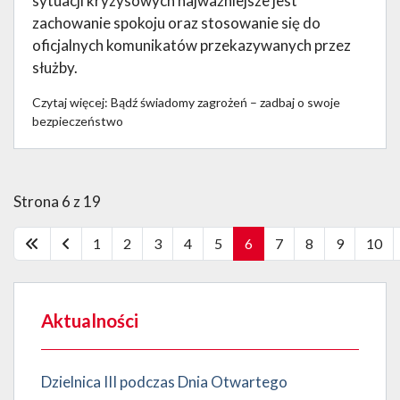
sytuacji kryzysowych najważniejsze jest
zachowanie spokoju oraz stosowanie się do
oficjalnych komunikatów przekazywanych przez
służby.
Czytaj więcej: Bądź świadomy zagrożeń – zadbaj o swoje
bezpieczeństwo
Strona 6 z 19
1
2
3
4
5
6
7
8
9
10
Aktualności
Dzielnica III podczas Dnia Otwartego