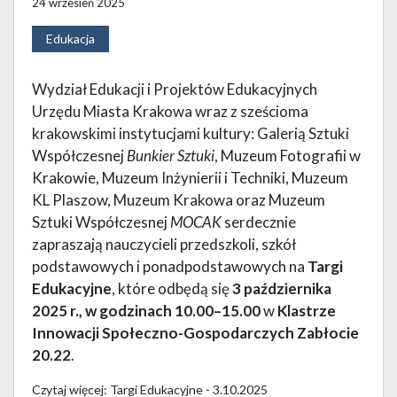
24 wrzesień 2025
Edukacja
Wydział Edukacji i Projektów Edukacyjnych
Urzędu Miasta Krakowa wraz z sześcioma
krakowskimi instytucjami kultury: Galerią Sztuki
Współczesnej
Bunkier Sztuki
, Muzeum Fotografii w
Krakowie, Muzeum Inżynierii i Techniki, Muzeum
KL Plaszow, Muzeum Krakowa oraz Muzeum
Sztuki Współczesnej
MOCAK
serdecznie
zapraszają nauczycieli przedszkoli, szkół
podstawowych i ponadpodstawowych na
Targi
Edukacyjne
, które odbędą się
3 października
2025 r., w godzinach 10.00–15.00
w
Klastrze
Innowacji Społeczno-Gospodarczych Zabłocie
20.22
.
Czytaj więcej: Targi Edukacyjne - 3.10.2025