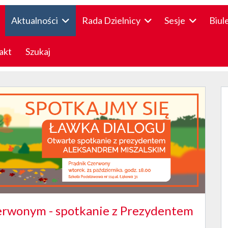
Aktualności
Rada Dzielnicy
Sesje
Biul
akt
Szukaj
erwonym - spotkanie z Prezydentem