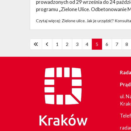
prowadzonych od 29 września do 24 paździe
programu „Zielone Ulice. Odbetonowanie M
Czytaj więcej: Zielone ulice. Jak je urządzić? Konsul
1
2
3
4
5
6
7
8
Rada 
Prąd
ul. N
Kra
Tele
rada