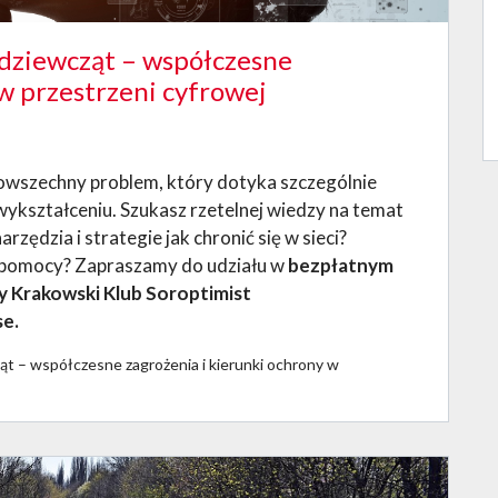
dziewcząt – współczesne
 w przestrzeni cyfrowej
powszechny problem, który dotyka szczególnie
wykształceniu. Szukasz rzetelnej wiedzy na temat
ędzia i strategie jak chronić się w sieci?
ć pomocy? Zapraszamy do udziału w
bezpłatnym
y Krakowski Klub Soroptimist
se.
ąt – współczesne zagrożenia i kierunki ochrony w