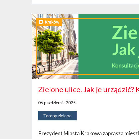
Zielone ulice. Jak je urządzić?
06 październik 2025
Tereny zielone
Prezydent Miasta Krakowa zaprasza mieszk