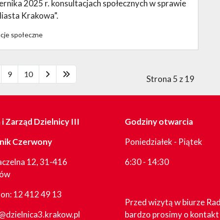
rnika 2025 r. konsultacjach społecznych w sprawie
iasta Krakowa”.
tacje społeczne
9
10
Strona 5 z 19
i Zarząd Dzielnicy III
Godziny otwarcia
nik Czerwony
Poniedziałek - Piątek
aczelna 12, 31-416
6:30 - 14:30
ków
fon:
12 412 49 13
Przed wizytą w biurze Ra
@dzielnica3.krakow.pl
bardzo prosimy o kontakt