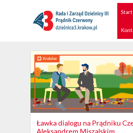
Start
Kont
Ławka dialogu na Prądniku Cz
Aleksandrem Miszalskim