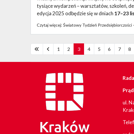
tysiące wydarzeń – warsztatów, szkoleń, 
edycja 2025 odbędzie się w dniach
17–23 l
Czytaj więcej: Światowy Tydzień Przedsiębiorczości
1
2
3
4
5
6
7
8
Rada 
Prąd
ul. N
Kra
Tele