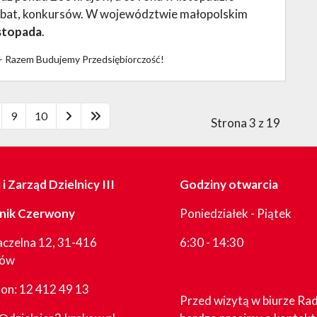
debat, konkursów. W województwie małopolskim
istopada
.
 – Razem Budujemy Przedsiębiorczość!
9
10
Strona 3 z 19
i Zarząd Dzielnicy III
Godziny otwarcia
nik Czerwony
Poniedziałek - Piątek
aczelna 12, 31-416
6:30 - 14:30
ków
fon:
12 412 49 13
Przed wizytą w biurze Ra