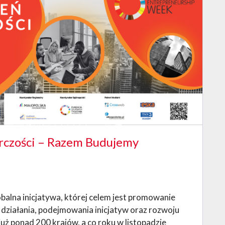
rczości – Razem Budujemy
balna inicjatywa, której celem jest promowanie
 działania, podejmowania inicjatyw oraz rozwoju
uż ponad 200 krajów, a co roku w listopadzie