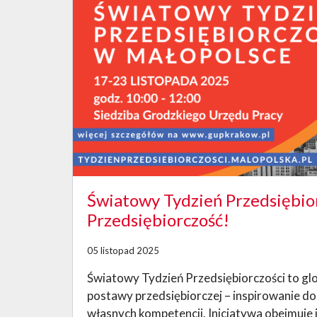
Światowy Tydzień Przedsiębio
Przedsiębiorczość!
05 listopad 2025
Światowy Tydzień Przedsiębiorczości to glo
postawy przedsiębiorczej – inspirowanie do
własnych kompetencji. Inicjatywa obejmuje j