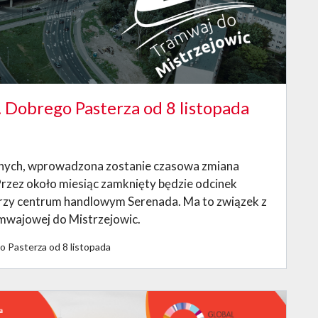
. Dobrego Pasterza od 8 listopada
nnych, wprowadzona zostanie czasowa zmiana
 Przez około miesiąc zamknięty będzie odcinek
rzy centrum handlowym Serenada. Ma to związek z
amwajowej do Mistrzejowic.
go Pasterza od 8 listopada