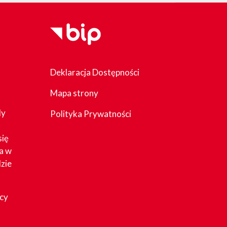
Deklaracja Dostępności
Mapa strony
dy
Polityka Prywatności
się
a w
zie
acy