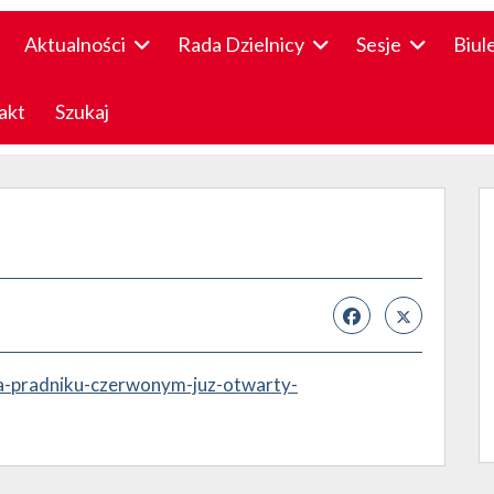
Aktualności
Rada Dzielnicy
Sesje
Biul
akt
Szukaj
na-pradniku-czerwonym-juz-otwarty-