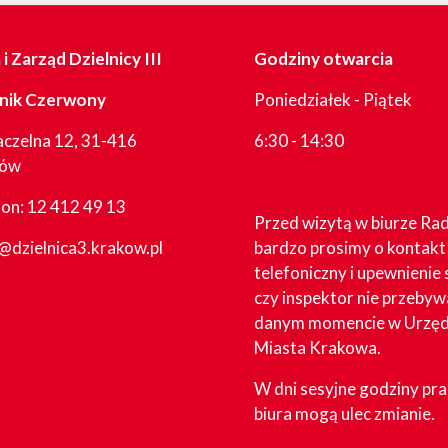
i Zarząd Dzielnicy III
Godziny otwarcia
nik Czerwony
Poniedziałek - Piątek
aczelna 12, 31-416
6:30 - 14:30
ków
fon:
12 412 49 13
Przed wizytą w biurze Ra
@dzielnica3.krakow.pl
bardzo prosimy o kontakt
telefoniczny i upewnienie 
czy inspektor nie przebyw
danym momencie w Urzęd
Miasta Krakowa.
W dni sesyjne godziny pr
biura mogą ulec zmianie.