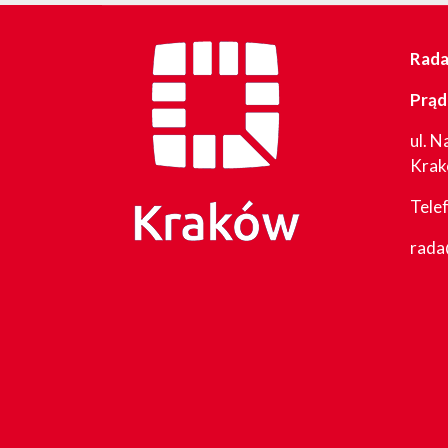
Rada 
Prąd
ul. N
Kra
Tele
rada