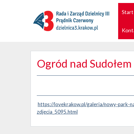
Start
Kont
Ogród nad Sudołem
https://lovekrakow.pl/galeria/nowy-park-
zdjecia_5095.html