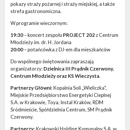
pokazy straży pożarnej i straży miejskiej, a także
strefa gastronomiczna.
W programie wieczornym:
19:30
– koncert zespołu
PROJECT 202
z Centrum
Młodzieży im. dr. H. Jordana
20:00
– potańcówka z DJ-em dla mieszkańców
Do wspólnego świętowania zapraszają
organizatorzy:
Dzielnica III Prądnik Czerwony,
Centrum Młodzieży oraz KS Wieczysta
.
Partnerzy Główni:
Kopalnia Soli „Wieliczka”,
Miejskie Przedsiębiorstwo Energetyki Cieplnej
S.A. w Krakowie, Toya, Instal Kraków, RDM
Śródmieście, Spółdzielnia Centrum, SM Prądnik
Czerwony.
Partnerzy:
Krakowski Holding Komunalny S.A. w