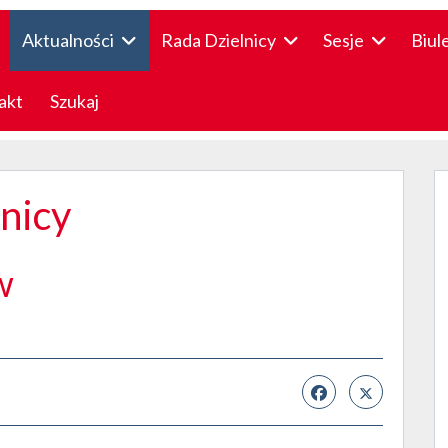
Aktualności
Rada Dzielnicy
Sesje
Biul
akt
Szukaj
lnicy
w