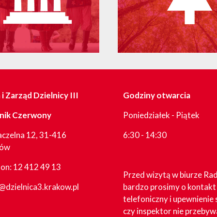
i Zarząd Dzielnicy III
Godziny otwarcia
nik Czerwony
Poniedziałek - Piątek
aczelna 12, 31-416
6:30 - 14:30
ków
fon:
12 412 49 13
Przed wizytą w biurze Ra
@dzielnica3.krakow.pl
bardzo prosimy o kontakt
telefoniczny i upewnienie 
czy inspektor nie przebyw