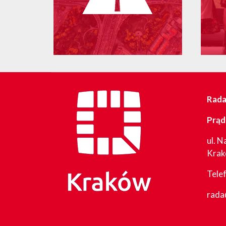
Rada 
Prąd
ul. N
Kra
Tele
rada