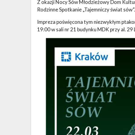
Z okazji Nocy Sów Młodzieżowy Dom Kultury
Rodzinne Spotkanie „Tajemniczy świat sów”
Impreza poświęcona tym niezwykłym ptakom
19:00 w sali nr 21 budynku MDK przy al. 29