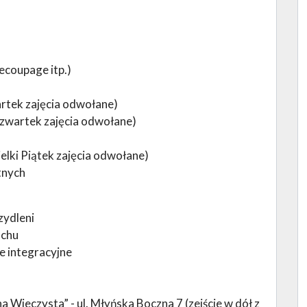
decoupage itp.)
artek zajęcia odwołane)
Czwartek zajęcia odwołane)
ielki Piątek zajęcia odwołane)
tnych
zydleni
uchu
e integracyjne
ieczysta” - ul. Młyńska Boczna 7 (zejście w dół z