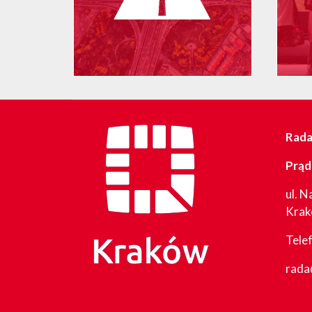
Rada 
Prąd
ul. N
Kra
Tele
rada