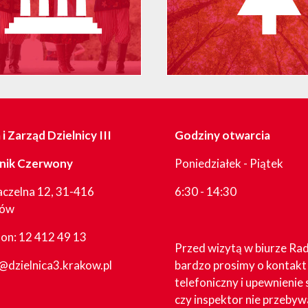
i Zarząd Dzielnicy III
Godziny otwarcia
nik Czerwony
Poniedziałek - Piątek
aczelna 12, 31-416
6:30 - 14:30
ków
fon:
12 412 49 13
Przed wizytą w biurze Ra
@dzielnica3.krakow.pl
bardzo prosimy o kontakt
telefoniczny i upewnienie 
czy inspektor nie przebyw