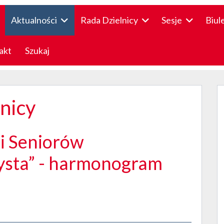
Aktualności
Rada Dzielnicy
Sesje
Biul
akt
Szukaj
lnicy
i Seniorów
ysta” - harmonogram