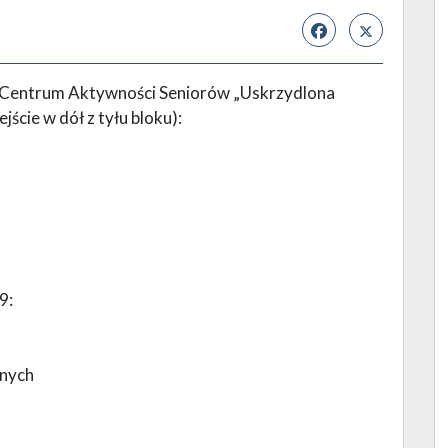
o Centrum Aktywności Seniorów „Uskrzydlona
jście w dół z tyłu bloku):
9:
tnych