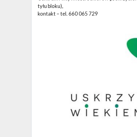
tyłu bloku),
kontakt – tel. 660 065 729