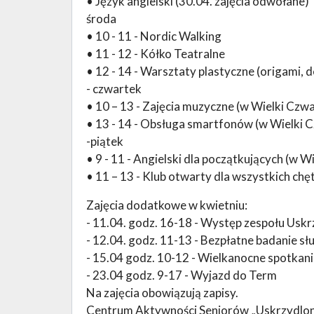
• Język angielski (30.04. zajęcia odwołane)
środa
• 10 - 11 - Nordic Walking
• 11 - 12 - Kółko Teatralne
• 12 - 14 - Warsztaty plastyczne (origami, 
- czwartek
• 10 – 13 - Zajęcia muzyczne (w Wielki Czw
• 13 - 14 - Obsługa smartfonów (w Wielki 
-piątek
• 9 - 11 - Angielski dla początkujących (w W
• 11 – 13 - Klub otwarty dla wszystkich chę
Zajęcia dodatkowe w kwietniu:
- 11.04. godz. 16-18 - Występ zespołu Uskr
- 12.04. godz. 11-13 - Bezpłatne badanie sł
- 15.04 godz. 10-12 - Wielkanocne spotkani
- 23.04 godz. 9-17 - Wyjazd do Term
Na zajęcia obowiązują zapisy.
Centrum Aktywności Seniorów „Uskrzydlona W