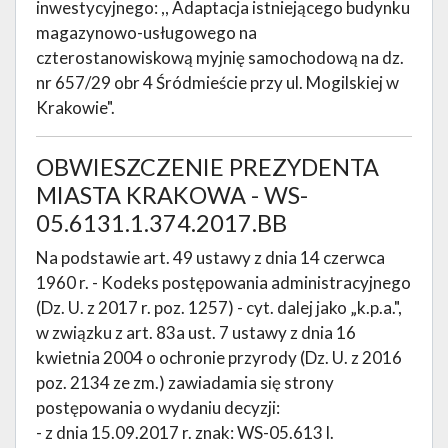
inwestycyjnego: ,, Adaptacja istniejącego budynku
magazynowo-usługowego na
czterostanowiskową myjnię samochodową na dz.
nr 657/29 obr 4 Śródmieście przy ul. Mogilskiej w
Krakowie".
OBWIESZCZENIE PREZYDENTA
MIASTA KRAKOWA - WS-
05.6131.1.374.2017.BB
Na podstawie art. 49 ustawy z dnia 14 czerwca
1960 r. - Kodeks postępowania administracyjnego
(Dz. U. z 2017 r. poz. 1257) - cyt. dalej jako „k.p.a.",
w związku z art. 83a ust. 7 ustawy z dnia 16
kwietnia 2004 o ochronie przyrody (Dz. U. z 2016
poz. 2134 ze zm.) zawiadamia się strony
postępowania o wydaniu decyzji:
- z dnia 15.09.2017 r. znak: WS-05.613 l.