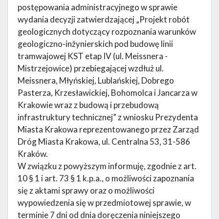
postępowania administracyjnego w sprawie
wydania decyzji zatwierdzającej „Projekt robót
geologicznych dotyczący rozpoznania warunków
geologiczno-inžynierskich pod budowę linii
tramwajowej KST etap IV (ul. Meissnera -
Mistrzejowice) przebiegającej wzdłuż ul.
Meissnera, Młyńskiej, Lublańskiej, Dobrego
Pasterza, Krzesławickiej, Bohomolca i Jancarza w
Krakowie wraz z budową i przebudową
infrastruktury technicznej” z wniosku Prezydenta
Miasta Krakowa reprezentowanego przez Zarząd
Dróg Miasta Krakowa, ul. Centralna 53, 31-586
Kraków.
W związku z powyższym informuję, zgodnie z art.
10 § 1 i art. 73 § 1 k.p.a., o możliwości zapoznania
się z aktami sprawy oraz o możliwości
wypowiedzenia się w przedmiotowej sprawie, w
terminie 7 dni od dnia doręczenia niniejszego