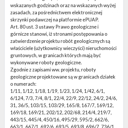
wskazanych godzinach oraz na wskazanych wyżej
zasadach, za pośrednictwem elektronicznej
skrzynki podawczej na platformie ePUAP.
Art. 80 ust. 3 ustawy Prawo geologiczne i
górnicze stanowi, iż stronami postępowania o
zatwierdzenie projektu robót geologicznych są
właściciele (użytkownicy wieczyści) nieruchomości
gruntowych, w granicach których mają być
wykonywane roboty geologiczne.
Zgodnie z zapisami ww. projektu, roboty
geologiczne projektowane są w granicach działek
o numerach:
1/11, 1/12, 1/18, 1/19, 1/23, 1/24, 1/42, 6/1,
6/124, 7/3, 7/4, 8/1, 22/4, 22/9, 22/12, 24/2, 24/6,
31, 36/5, 103/15, 103/29, 165/8, 167/7, 169/12,
169/18, 169/21, 202/12, 202/68, 214/4, 219/7,
443/15, 445/4, 450/16, 495/29, 595/2, 662/6,
663/1, 667/1, 692/6, 693/5, 693/8, 696/7, 736/1,