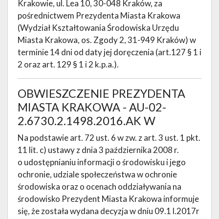
Krakowie, ul. Lea 10, 30-048 Kraków, za
pośrednictwem Prezydenta Miasta Krakowa
(Wydział Kształtowania Środowiska Urzędu
Miasta Krakowa, os. Zgody 2, 31-949 Kraków) w
terminie 14 dni od daty jej doręczenia (art.127 § 1 i
2 oraz art. 129 § 1 i 2 k.p.a.).
OBWIESZCZENIE PREZYDENTA
MIASTA KRAKOWA - AU-02-
2.6730.2.1498.2016.AK W
Na podstawie art. 72 ust. 6 w zw. z art. 3 ust. 1 pkt.
11 lit. c) ustawy z dnia 3 października 2008 r.
o udostępnianiu informacji o środowisku i jego
ochronie, udziale społeczeństwa w ochronie
środowiska oraz o ocenach oddziaływania na
środowisko Prezydent Miasta Krakowa informuje
się, że została wydana decyzja w dniu 09.1 l.2017r