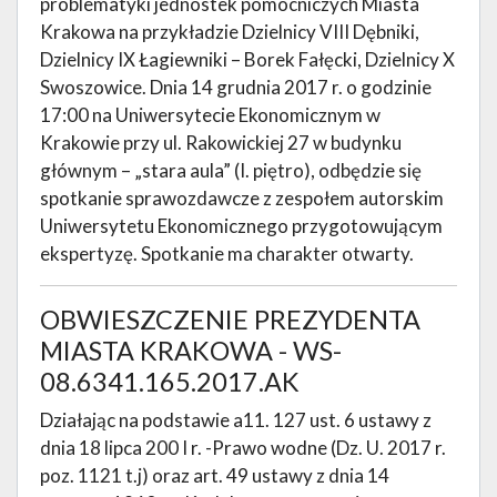
problematyki jednostek pomocniczych Miasta
Krakowa na przykładzie Dzielnicy VIII Dębniki,
Dzielnicy IX Łagiewniki – Borek Fałęcki, Dzielnicy X
Swoszowice. Dnia 14 grudnia 2017 r. o godzinie
17:00 na Uniwersytecie Ekonomicznym w
Krakowie przy ul. Rakowickiej 27 w budynku
głównym – „stara aula” (I. piętro), odbędzie się
spotkanie sprawozdawcze z zespołem autorskim
Uniwersytetu Ekonomicznego przygotowującym
ekspertyzę. Spotkanie ma charakter otwarty.
OBWIESZCZENIE PREZYDENTA
MIASTA KRAKOWA - WS-
08.6341.165.2017.AK
Działając na podstawie a11. 127 ust. 6 ustawy z
dnia 18 lipca 200 I r. -Prawo wodne (Dz. U. 2017 r.
poz. 1121 t.j) oraz art. 49 ustawy z dnia 14