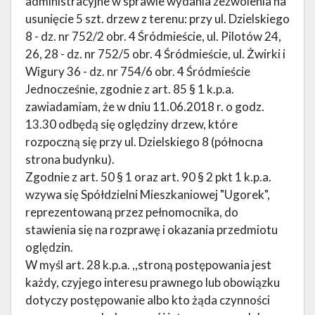
administracyjne w sprawie wydania zezwolenia na
usunięcie 5 szt. drzew z terenu: przy ul. Dzielskiego
8 - dz. nr 752/2 obr. 4 Śródmieście, ul. Pilotów 24,
26, 28 - dz. nr 752/5 obr. 4 Śródmieście, ul. Żwirki i
Wigury 36 - dz. nr 754/6 obr. 4 Śródmieście
Jednocześnie, zgodnie z art. 85 § 1 k.p.a.
zawiadamiam, że w dniu 11.06.2018 r. o godz.
13.30 odbędą się oględziny drzew, które
rozpoczną się przy ul. Dzielskiego 8 (północna
strona budynku).
Zgodnie z art. 50 § 1 oraz art. 90 § 2 pkt 1 k.p.a.
wzywa się Spółdzielni Mieszkaniowej "Ugorek",
reprezentowaną przez pełnomocnika, do
stawienia się na rozprawę i okazania przedmiotu
oględzin.
W myśl art. 28 k.p.a. ,,stroną postępowania jest
każdy, czyjego interesu prawnego lub obowiązku
dotyczy postępowanie albo kto żąda czynności