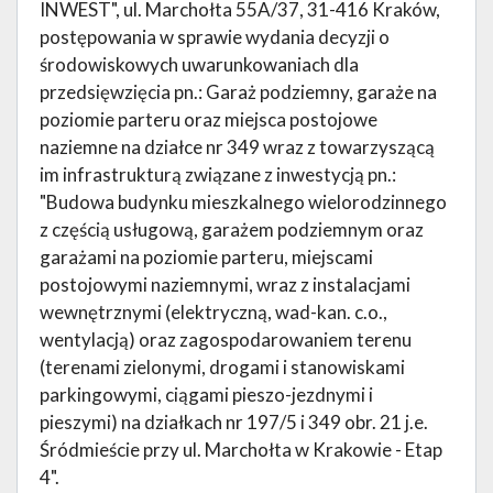
INWEST", ul. Marchołta 55A/37, 31-416 Kraków,
postępowania w sprawie wydania decyzji o
środowiskowych uwarunkowaniach dla
przedsięwzięcia pn.: Garaż podziemny, garaże na
poziomie parteru oraz miejsca postojowe
naziemne na działce nr 349 wraz z towarzyszącą
im infrastrukturą związane z inwestycją pn.:
"Budowa budynku mieszkalnego wielorodzinnego
z częścią usługową, garażem podziemnym oraz
garażami na poziomie parteru, miejscami
postojowymi naziemnymi, wraz z instalacjami
wewnętrznymi (elektryczną, wad-kan. c.o.,
wentylacją) oraz zagospodarowaniem terenu
(terenami zielonymi, drogami i stanowiskami
parkingowymi, ciągami pieszo-jezdnymi i
pieszymi) na działkach nr 197/5 i 349 obr. 21 j.e.
Śródmieście przy ul. Marchołta w Krakowie - Etap
4".