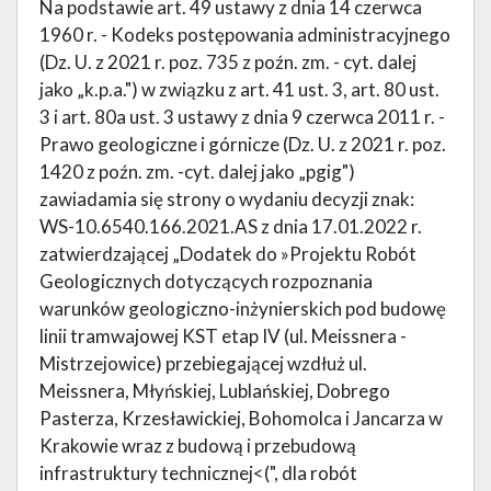
Na podstawie art. 49 ustawy z dnia 14 czerwca
1960 r. - Kodeks postępowania administracyjnego
(Dz. U. z 2021 r. poz. 735 z poźn. zm. - cyt. dalej
jako „k.p.a.") w związku z art. 41 ust. 3, art. 80 ust.
3 i art. 80a ust. 3 ustawy z dnia 9 czerwca 2011 r. -
Prawo geologiczne i górnicze (Dz. U. z 2021 r. poz.
1420 z poźn. zm. -cyt. dalej jako „pgig")
zawiadamia się strony o wydaniu decyzji znak:
WS-10.6540.166.2021.AS z dnia 17.01.2022 r.
zatwierdzającej „Dodatek do »Projektu Robót
Geologicznych dotyczących rozpoznania
warunków geologiczno-inżynierskich pod budowę
linii tramwajowej KST etap IV (ul. Meissnera -
Mistrzejowice) przebiegającej wzdłuż ul.
Meissnera, Młyńskiej, Lublańskiej, Dobrego
Pasterza, Krzesławickiej, Bohomolca i Jancarza w
Krakowie wraz z budową i przebudową
infrastruktury technicznej<(", dla robót