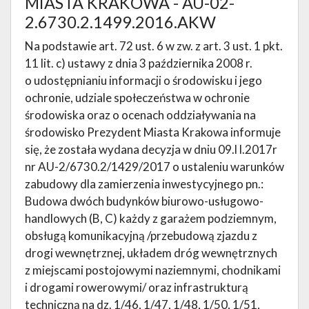
MIASTA KRAKOWA - AU-02-
2.6730.2.1499.2016.AKW
Na podstawie art. 72 ust. 6 w zw. z art. 3 ust. 1 pkt.
11 lit. c) ustawy z dnia 3 października 2008 r.
o udostępnianiu informacji o środowisku i jego
ochronie, udziale społeczeństwa w ochronie
środowiska oraz o ocenach oddziaływania na
środowisko Prezydent Miasta Krakowa informuje
się, że została wydana decyzja w dniu 09.l l.2017r
nr AU-2/6730.2/1429/2017 o ustaleniu warunków
zabudowy dla zamierzenia inwestycyjnego pn.:
Budowa dwóch budynków biurowo-usługowo-
handlowych (B, C) każdy z garażem podziemnym,
obsługą komunikacyjną /przebudową zjazdu z
drogi wewnętrznej, układem dróg wewnętrznych
z miejscami postojowymi naziemnymi, chodnikami
i drogami rowerowymi/ oraz infrastrukturą
techniczną na dz. 1/46, 1/47, 1/48, 1/50, 1/51,