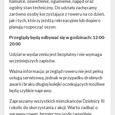
hamulce, oświetlenie, ogumienie, napęd oraz
ogólny stan techniczny. Do udziału zachęcamy
zarówno osoby korzystające z roweru na co dzień,
jak i tych, którzy jeżdżą rekreacyjnie lub dopiero
planują rozpocząć sezon.
Przeglądy będą odbywać się w godzinach: 12:00-
20:00
Udział w wydarzeniu jest bezpłatny i nie wymaga
wcześniejszych zapisów.
Ważna informacja: przegląd roweru nie jest pełną
usługą serwisową, jednak w przypadku drobnych
awarii i braku długiej kolejki oczekujących możliwe
będą szybkie naprawy.
Zapraszamy wszystkich mieszkańców Dzielnicy III
i okolic do skorzystania z akcji. Warto zadbać o
sprawny rower, bezpieczną jazdę i wspólnie