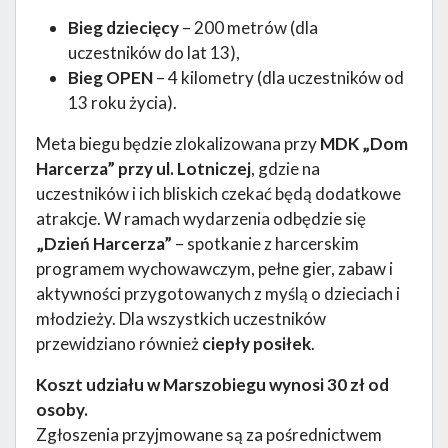
Bieg dziecięcy
– 200 metrów (dla
uczestników do lat 13),
Bieg OPEN
– 4 kilometry (dla uczestników od
13 roku życia).
Meta biegu będzie zlokalizowana przy
MDK „Dom
Harcerza” przy ul. Lotniczej
, gdzie na
uczestników i ich bliskich czekać będą dodatkowe
atrakcje. W ramach wydarzenia odbędzie się
„Dzień Harcerza”
– spotkanie z harcerskim
programem wychowawczym, pełne gier, zabaw i
aktywności przygotowanych z myślą o dzieciach i
młodzieży. Dla wszystkich uczestników
przewidziano również
ciepły posiłek
.
Koszt udziału w Marszobiegu wynosi 30 zł od
osoby.
Zgłoszenia przyjmowane są za pośrednictwem