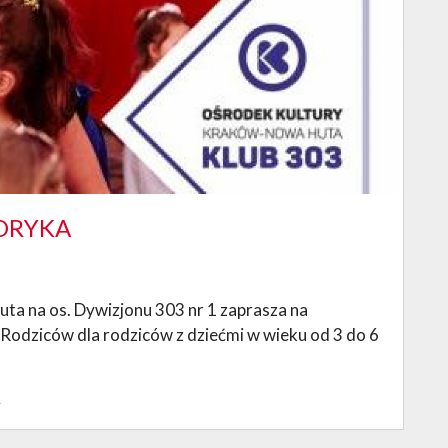
TORYKA
a na os. Dywizjonu 303 nr 1 zaprasza na
Rodziców dla rodziców z dziećmi w wieku od 3 do 6
A