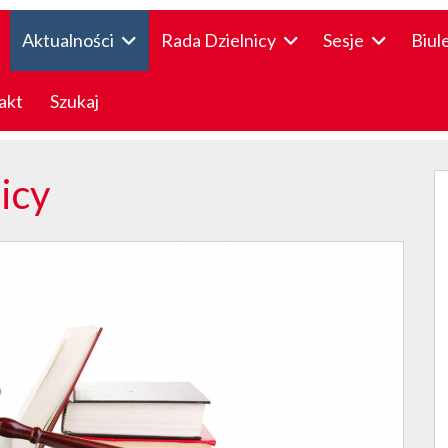
Aktualności
Rada Dzielnicy
Sesje
Biul
akt
Szukaj
icy