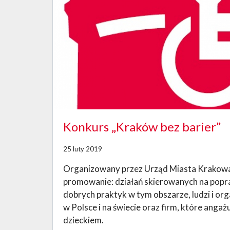
Konkurs „Kraków bez barier”
25 luty 2019
Organizowany przez Urząd Miasta Krakowa 
promowanie: działań skierowanych na popra
dobrych praktyk w tym obszarze, ludzi i or
w Polsce i na świecie oraz firm, które ang
dzieckiem.