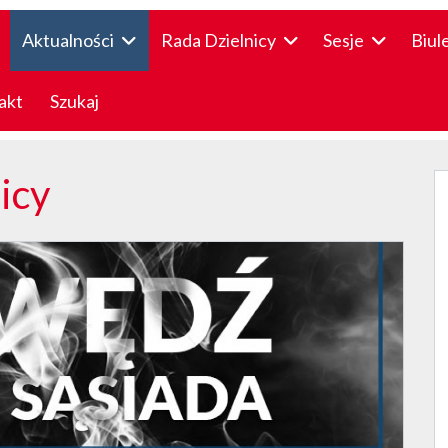
Aktualności
Rada Dzielnicy
Sesje
Biul
akt
Szukaj
icy