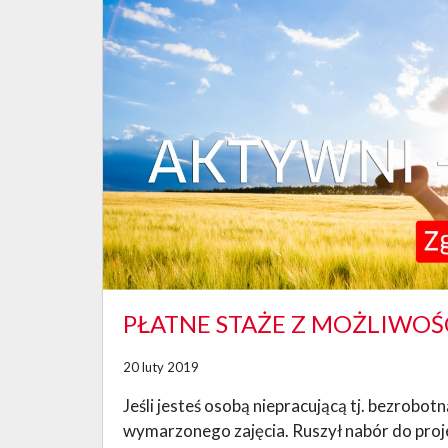
PŁATNE STAŻE Z MOŻLIWOŚ
20 luty 2019
Jeśli jesteś osobą niepracującą tj. bezrobo
wymarzonego zajęcia. Ruszył nabór do proj