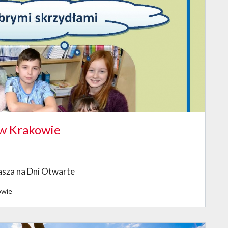
 w Krakowie
asza na Dni Otwarte
owie